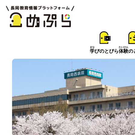
まな
たいけん
学
びのとびら
体験
の