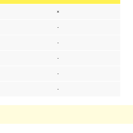
×
-
-
-
-
-