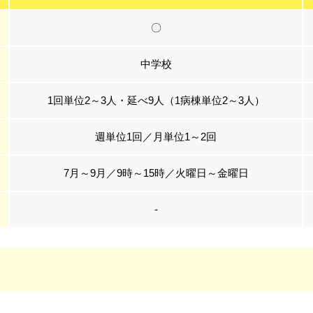
〇
中学校
1回単位2～3人・延べ9人（1病棟単位2～3人）
週単位1回／月単位1～2回
7月～9月／9時～15時／火曜日～金曜日
-