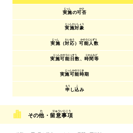
実施
の
可否
実施対象
実施
（
対応
）
可能人数
実施可能日数
、
時間等
実施可能時期
申
し
込
み
その
他
・
留意事項