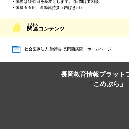
・体験は1回1日を基本とします。2日間は要相談。
・体操着着用、運動靴持参（内ばき用）
関連
コンテンツ
社会医療法人 崇徳会 長岡西病院 ホームページ
長岡教育情報プラット
「こめぷら」