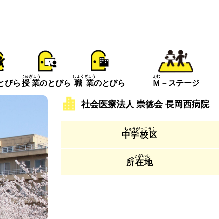
えむ
じゅぎょう
しょくぎょう
とびら
Ｍ
－ステージ
授業
のとびら
職業
のとびら
社会医療法人 崇徳会 長岡西病院
中学校区
所在地