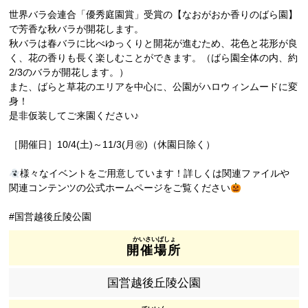
世界バラ会連合「優秀庭園賞」受賞の【なおがおか香りのばら園】
で芳香な秋バラが開花します。
秋バラは春バラに比べゆっくりと開花が進むため、花色と花形が良
く、花の香りも長く楽しむことができます。（ばら園全体の内、約
2/3のバラが開花します。）
また、ばらと草花のエリアを中心に、公園がハロウィンムードに変
身！
是非仮装してご来園ください♪
［開催日］10/4(土)～11/3(月㊗)（休園日除く）
様々なイベントをご用意しています！詳しくは関連ファイルや
関連コンテンツの公式ホームページをご覧ください
#国営越後丘陵公園
開催場所
国営越後丘陵公園