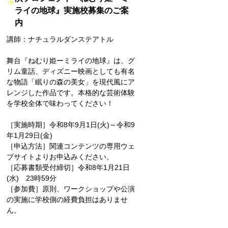
ライの地球』実施校募集のご案
内
講師：ナチュラルダンステアトル
舞台『ねむり姫ーミライの地球』は、グ
リム童話、ディズニー映画としても有名
な物語「眠りの森の美女」を現代風にア
レンジした作品です。本格的な芸術体験
を学校全体で味わってください！
［実施時期］令和8年9月1日(火)～令和9
年1月29日(金)
［申込方法］関連コンテンツの専用ウェ
ブサイトよりお申込みください。
［応募書類受付締切］令和8年1月21日
(水) 23時59分
［参加費］原則、ワークショップや公演
の実施に学校側の経費負担はありませ
ん。