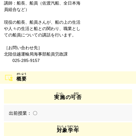
講師：船長、船員（佐渡汽船、全日本海
員組合など）
現役の船長、船員さんが、船の上の生活
や人々の生活と船との関わり、職業とし
ての船員についての講話を行います。
［お問い合わせ先］
北陸信越運輸局海事部船員労政課
025-285-9157
概要
実施
の
可否
〇
対象学年