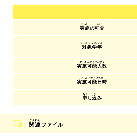
実施
の
可否
対象学年
実施可能人数
実施可能日時
申
し
込
み
関連
ファイル