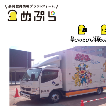
まな
たいけん
学
びのとびら
体験
の