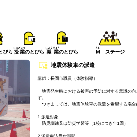
えむ
じゅぎょう
しょくぎょう
とびら
Ｍ
－ステージ
授業
のとびら
職業
のとびら
地震体験車の派遣
講師：長岡市職員（体験指導）
地震発生時における被害の予防に対する意識の向
す。
つきましては、地震体験車の派遣を希望する場合
1 派遣対象
防災訓練又は防災学習等（1校につき年1回）
2 派遣申込受付期間