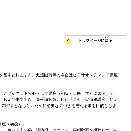
トップページに
戻
る
を基本としますが、派遣困難等の場合はビデオオンデマンド講座
した『e-ネット安心・安全講座（初級～上級、学年による）』、
、および中学生以上を受講対象とした『ニセ・誤情報講座』によ
者や加害者とならないために必要な気づきを与える事を目的としま
講座（初級）』
、「ネット上の偽・誤情報」について、事例動画を視聴しながら