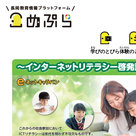
まな
たいけん
学
びのとびら
体験
の