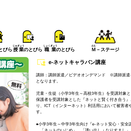
えむ
じゅぎょう
しょくぎょう
とびら
Ｍ
－ステージ
授業
のとびら
職業
のとびら
e-ネットキャラバン講座
講師：講師派遣／ビデオオンデマンド ※講師派遣
となります。
児童・生徒（小学3年生～高校3年生）を受講対象と
保護者を受講対象とした『ネットと賢く付き合う』
り、ICT（インターネット）利活用において被害
す。
●小学3年生～中学3年生向け『e-ネット安心・安全
「ネットのいじめ」、「誘い出し・なりすまし」