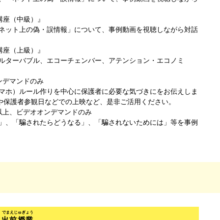
講座（中級）』
ネット上の偽・誤情報」について、事例動画を視聴しながら対話
講座（上級）』
ルターバブル、エコーチェンバー、アテンション・エコノミ
ンデマンドのみ
マホ）ルール作りを中心に保護者に必要な気づきにをお伝えしま
会や保護者参観日などでの上映など、是非ご活用ください。
以上、ビデオオンデマンドのみ
」、「騙されたらどうなる」、「騙されないためには」等を事例
出前授業