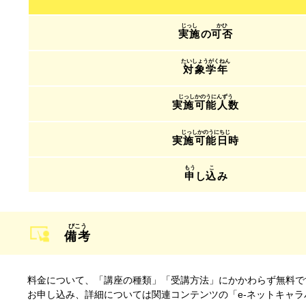
実施
の
可否
対象学年
実施可能人数
実施可能日時
申
し
込
み
備考
料金について、「講座の種類」「受講方法」にかかわらず無料で
お申し込み、詳細については関連コンテンツの「e-ネットキャ