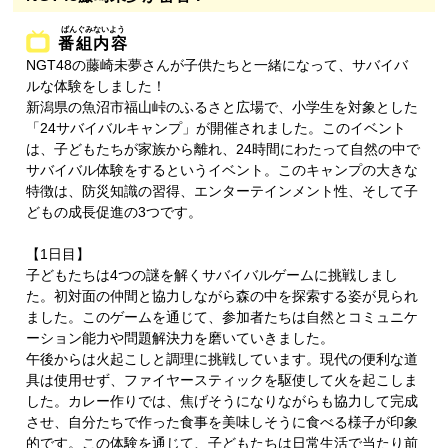
番組内容
NGT48の藤崎未夢さんが子供たちと一緒になって、サバイバ
ルな体験をしました！
新潟県の魚沼市福山峠のふるさと広場で、小学生を対象とした
「24サバイバルキャンプ」が開催されました。このイベント
は、子どもたちが家族から離れ、24時間にわたって自然の中で
サバイバル体験をするというイベント。このキャンプの大きな
特徴は、防災知識の習得、エンターテインメント性、そして子
どもの成長促進の3つです。
【1日目】
子どもたちは4つの謎を解くサバイバルゲームに挑戦しまし
た。初対面の仲間と協力しながら森の中を探索する姿が見られ
ました。このゲームを通じて、参加者たちは自然とコミュニケ
ーション能力や問題解決力を磨いていきました。
午後からは火起こしと調理に挑戦しています。現代の便利な道
具は使用せず、ファイヤースティックを駆使して火を起こしま
した。カレー作りでは、焦げそうになりながらも協力して完成
させ、自分たちで作った食事を美味しそうに食べる様子が印象
的です。この体験を通じて、子どもたちは日常生活で当たり前