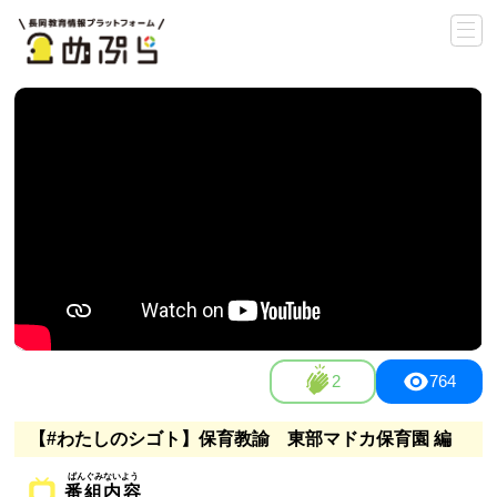
2
764
【#わたしのシゴト】保育教諭 東部マドカ保育園 編
番組内容