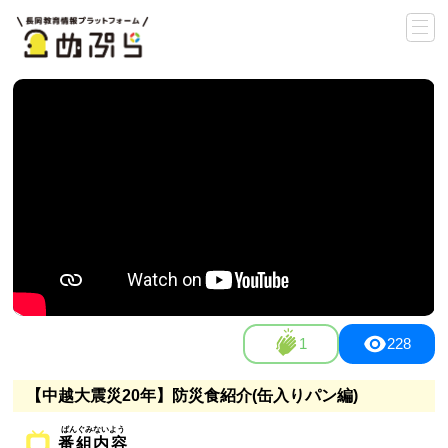
1
228
【中越大震災20年】防災食紹介(缶入りパン編)
番組内容