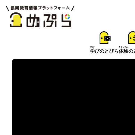
まな
たいけん
学
びのとびら
体験
の