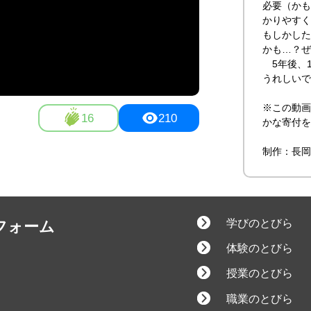
必要（かも
かりやすく
もしかした
かも…？ぜ
5年後、1
うれしいで
※この動画
16
210
かな寄付を
制作：長岡
学びのとびら
フォーム
体験のとびら
授業のとびら
職業のとびら