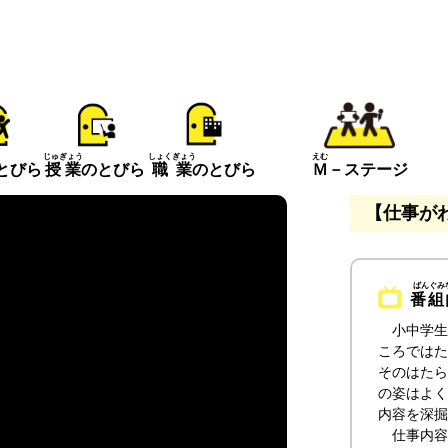
えむ
じゅぎょう
しょくぎょう
とびら
Ｍ
－ステージ
授業
のとびら
職業
のとびら
【仕事が
番組
小中学生
ころではた
そのはたら
の姿はよく
内容を深掘
仕事内容