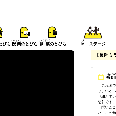
えむ
じゅぎょう
しょくぎょう
とびら
Ｍ
－ステージ
授業
のとびら
職業
のとびら
【長岡ミラ
番組
これまで
り、いろい
り組んでい
想】です。
聞いたこ
た、この働