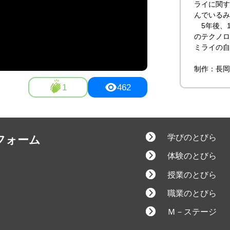
ライに関す
んでいるみ
5年後、1
のテクノロ
ミライの自
制作：長岡
1
462
学びのとびら
フォーム
体験のとびら
授業のとびら
職業のとびら
Ｍ－ステージ