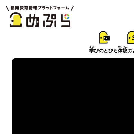
まな
たいけん
学
びのとびら
体験
の