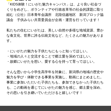
「KIDS体験！にいがた魅力キャンパス」は、より良い社会づ
くりをめざし、ボランティアや行政改革等の社会的課題に取り
組む（公社）日本青年会議所 北陸信越地区 新潟ブロック協
議会 子供みらい共育委員会が企画・運営を行っています！
私たちの住むにいがたは、美しい⾃然や多様な地域資源、豊か
な⾷⽂化、世界に誇る伝統⽂化など、たくさんの魅⼒がありま
す。
・にいがたの魅⼒を子供たちにもっと知ってほしい。
・地域の⼈々と交流することで郷土愛を深めてほしい。
・故郷にいがたを想い、愛する心を持って育ってほしい。
そんな思いから小学生高学年を対象に、新潟県の地域の歴史や
魅力を学び・体験できる事業を実施し、動画にまとめました。
事業に参加いただいた子供たちも、参加できなかった子供たち
も、この動画を通じてにいがたの魅力を感じ、郷土愛を深め、
その思いを引き継いでいただけると嬉しいです！