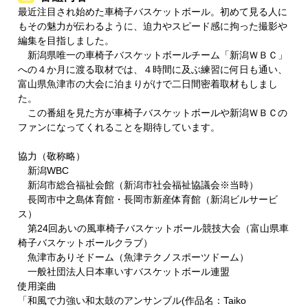
最近注目され始めた車椅子バスケットボール。初めて見る人に
もその魅力が伝わるように、迫力やスピード感に拘った撮影や
編集を目指しました。
新潟県唯一の車椅子バスケットボールチーム「新潟ＷＢＣ」
への４か月に渡る取材では、４時間に及ぶ練習に何日も通い、
富山県魚津市の大会に泊まりがけで二日間密着取材もしまし
た。
この番組を見た方が車椅子バスケットボールや新潟ＷＢＣの
ファンになってくれることを期待しています。
協力（敬称略）
新潟WBC
新潟市総合福祉会館（新潟市社会福祉協議会※当時）
長岡市中之島体育館・長岡市新産体育館（新潟ビルサービ
ス）
第24回あいの風車椅子バスケットボール競技大会（富山県車
椅子バスケットボールクラブ）
魚津市ありそドーム（魚津テクノスポーツドーム）
一般社団法人日本車いすバスケットボール連盟
使用楽曲
「和⾵で⼒強い和太⿎のアンサンブル(作品名：Taiko