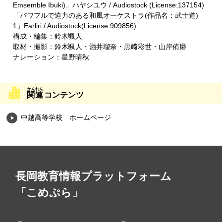
Emsemble Ibuki)」ハヤシユウ / Audiostock (License:137154)
「パワフルで迫⼒のある和⾵オーケストラ(作品名：武⼠道)
1」Earliri / Audiostock(License:909856)
構成・編集：鈴木颯人
取材・撮影：鈴木颯人・酒井瑠奈・黒﨑彩世・山岸侑磨
ナレーション：星野晴秋
関連
コンテンツ
中越高等学校 ホームページ
長岡教育情報プラットフォーム
「こめぷら」