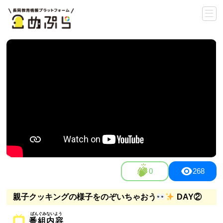
0
268
親子クッキングの様子をのぞいちゃおう
DAY②
番組内容