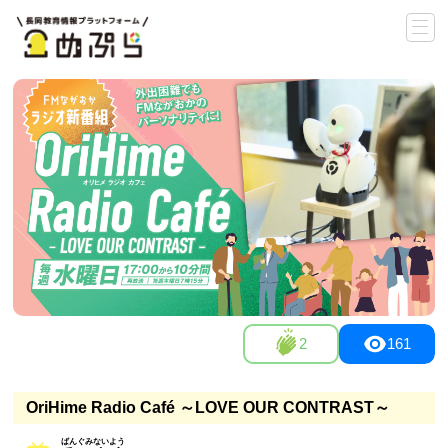
2
161
OriHime Radio Café ～LOVE OUR CONTRAST～