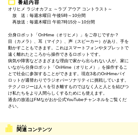
番組内容
オリヒメ ラジオカフェ ～ラブ アウア コントラスト～
放 送：毎週水曜日 午後5時～10分間
再放送：毎週木曜日 午前7時15分～10分間
分身ロボット「OriHime（オリヒメ）」をご存じですか？
目（カメラ）、耳（マイク）、声（スピーカー）があり、手を
動かすこともできます。これはスマートフォンやタブレットで
遠く離れたところから操作できるロボットです。
病気や障害などさまざまな理由で家から出られない人が、家に
いながら分身ロボット「OriHime（オリヒメ）」を操作するこ
とで社会に参加することができます。現在3名のOriHimeパイ
ロットが週替わりでラジオパーソナリティに挑戦しています。
テクノロジーは人々を引き離すものではなく人と人とを結びつ
け私たちをより人間らしくするためにも使えます。
過去の放送はFMながおか公式YouTubeチャンネルをご覧くだ
さい。
関連
コンテンツ