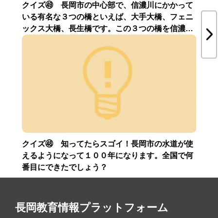
クイズ㊾ 長岡市の中心部で、信濃川にかかって
クイ
いる有名な３つの橋といえば、大手大橋、フェニ
れ、
ックス大橋、長生橋です。この３つの橋を信濃川
然記
の「上流（南）」から「下流（北）」へ向かう順
番に正しく並べているものはどれ？
クイズ㊽ 知ってたらスゴイ！長岡市の水道が使
クイ
えるようになって１００年になります。全国で何
ピア
番目にできたでしょう？
さて
長岡教育情報プラットフォーム