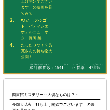
上げ開始でござい
ます の映画を見
てみて
#わたしのシゴ
ト パティシエ
ホテルニューオー
タニ長岡 編
たった３つ！？良
寛さんの持ち物大
公開！
累計解答数
：
1541
回
正答率
：
47.9
%
図書館ミステリー～大切なものは？～
長岡大花火 打ち上げ開始でございます の映