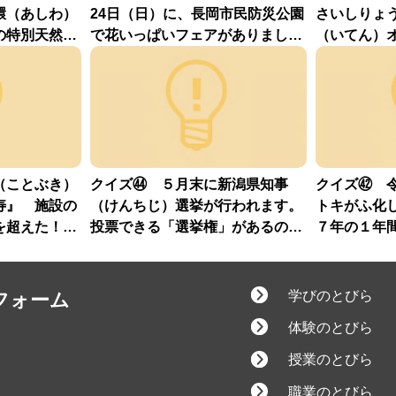
環（あしわ）
24日（日）に、長岡市民防災公園
さいしりょ
の特別天然記
で花いっぱいフェアがありました
（いてん）
？
ね。さて、そんな花いっぱいフェ
でしょう？
アは、今年で何回目でしょう？
（ことぶき）
クイズ㊹ ５月末に新潟県知事
クイズ㊷ 
寿』 施設の
（けんちじ）選挙が行われます。
トキがふ化
を超えた！さ
投票できる「選挙権」があるのは
７年の１年
何歳以上？
育センター
は何羽でし
学びのとびら
フォーム
体験のとびら
授業のとびら
職業のとびら