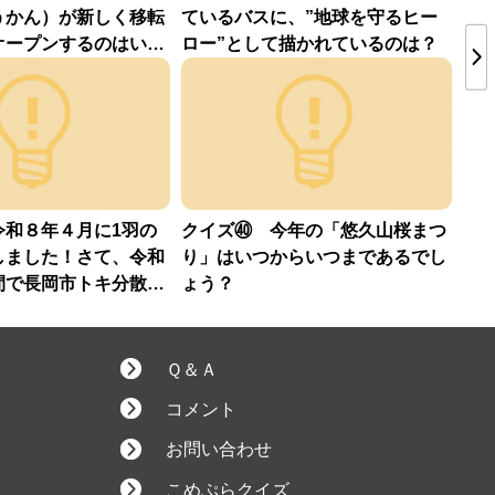
うかん）が新しく移転
ているバスに、”地球を守るヒー
は
オープンするのはいつ
ロー”として描かれているのは？
う
令和８年４月に1羽の
クイズ㊵ 今年の「悠久山桜まつ
ク
しました！さて、令和
り」はいつからいつまであるでし
名
間で長岡市トキ分散飼
ょう？
く
でふ化したトキのひな
は
ょう？
Ｑ＆Ａ
コメント
お問い合わせ
こめぷらクイズ