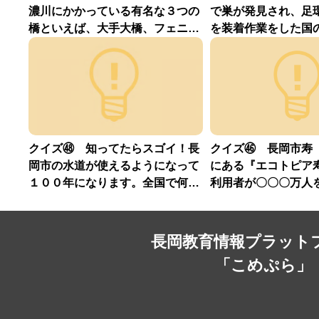
濃川にかかっている有名な３つの
で巣が発見され、足
橋といえば、大手大橋、フェニッ
を装着作業をした国
クス大橋、長生橋です。この３つ
念物はなんでしょう
の橋を信濃川の「上流（南）」か
ら「下流（北）」へ向かう順番に
正しく並べているものはどれ？
クイズ㊽ 知ってたらスゴイ！長
クイズ㊻ 長岡市寿
岡市の水道が使えるようになって
にある『エコトピア
１００年になります。全国で何番
利用者が〇〇〇万人
目にできたでしょう？
て何人でしょう？
長岡教育情報プラット
「こめぷら」