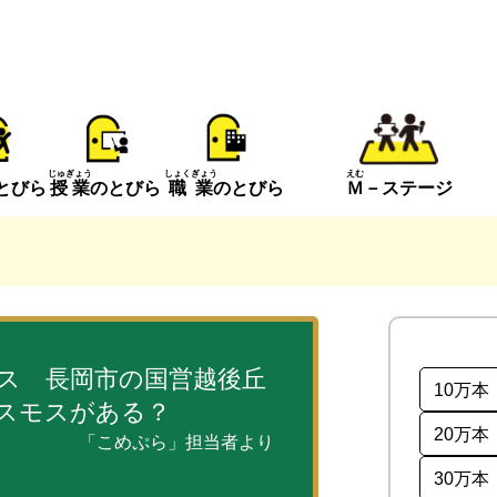
えむ
じゅぎょう
しょくぎょう
とびら
Ｍ
－ステージ
授業
のとびら
職業
のとびら
ス 長岡市の国営越後丘
10万本
スモスがある？
20万本
「こめぷら」担当者より
30万本