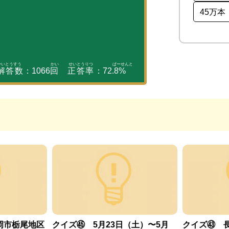
45万本
解答数
：
1066
回
正答率
：
72.8
%
岡市栃尾地区
クイズ㊺ 5月23日（土）〜5月
クイズ㊸ 