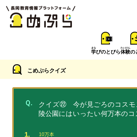
まな
たいけん
学
びのとびら
体験
の
こめぷらクイズ
クイズ㉒ 今が見ごろのコスモ
陵公園にはいったい何万本のコ
10万本