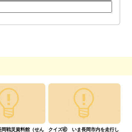
長岡戦災資料館（せん
クイズ㊶ いま長岡市内を走行し
ク