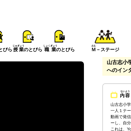
えむ
じゅぎょう
しょくぎょう
とびら
Ｍ
－ステージ
授業
のとびら
職業
のとびら
山古志小
へのイン
内容
山古志小学
一人１テー
動画で発信
ーし、自分
これは、Y