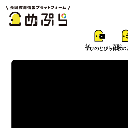
まな
たいけん
学
びのとびら
体験
の