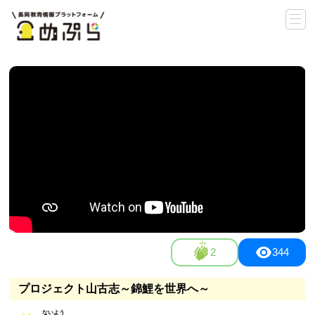
2
344
プロジェクト山古志～錦鯉を世界へ～