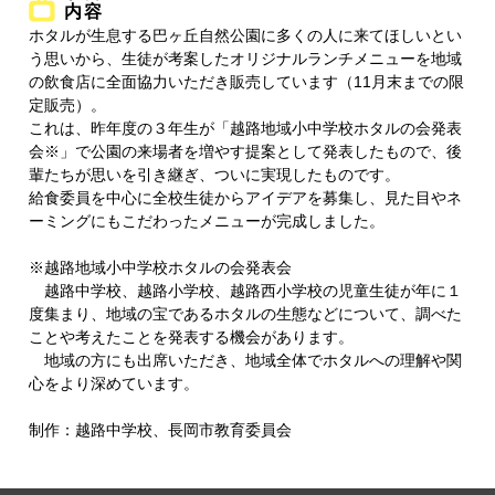
内容
ホタルが生息する巴ヶ丘自然公園に多くの人に来てほしいとい
う思いから、生徒が考案したオリジナルランチメニューを地域
の飲食店に全面協力いただき販売しています（11月末までの限
定販売）。
これは、昨年度の３年生が「越路地域小中学校ホタルの会発表
会※」で公園の来場者を増やす提案として発表したもので、後
輩たちが思いを引き継ぎ、ついに実現したものです。
給食委員を中心に全校生徒からアイデアを募集し、見た目やネ
ーミングにもこだわったメニューが完成しました。
※越路地域小中学校ホタルの会発表会
越路中学校、越路小学校、越路西小学校の児童生徒が年に１
度集まり、地域の宝であるホタルの生態などについて、調べた
ことや考えたことを発表する機会があります。
地域の方にも出席いただき、地域全体でホタルへの理解や関
心をより深めています。
制作：越路中学校、長岡市教育委員会