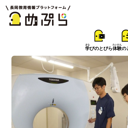
まな
たいけん
学
びのとびら
体験
の