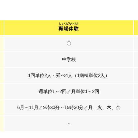
職場体験
〇
中学校
1回単位2人・延べ4人（1病棟単位2人）
週単位1～2回／月単位1～2回
6月～11月／9時30分～15時30分／月、火、木、金
-