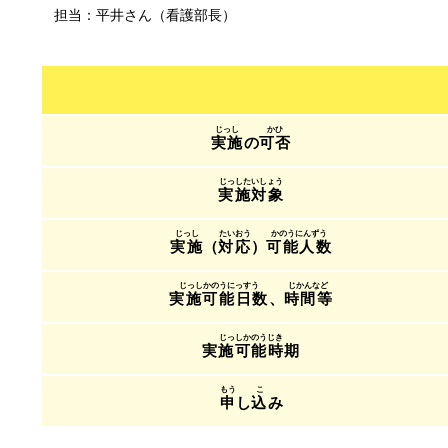
担当：平井さん（看護部長）
実施
の
可否
実施対象
実施
（
対応
）
可能人数
実施可能日数
、
時間等
実施可能時期
申
し
込
み