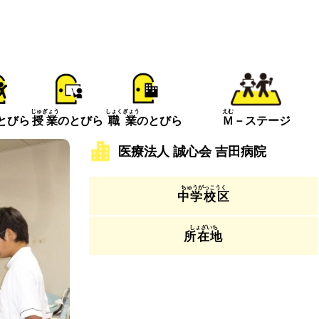
えむ
じゅぎょう
しょくぎょう
とびら
Ｍ
－ステージ
授業
のとびら
職業
のとびら
医療法人 誠心会 吉田病院
中学校区
所在地