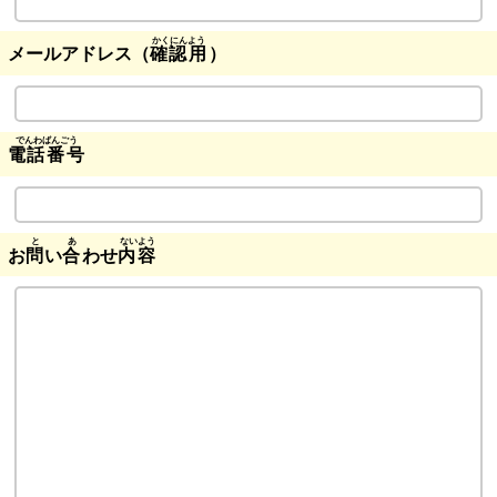
メールアドレス（
確認用
）
電話番号
お
問
い
合
わせ
内容