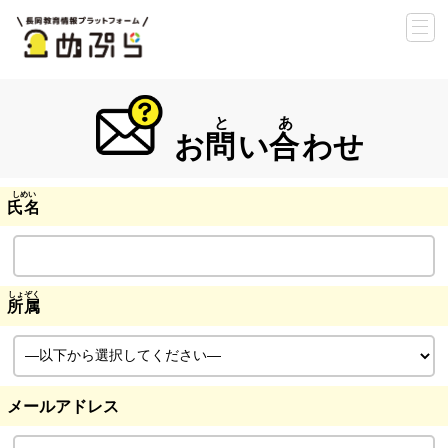
お
問
い
合
わせ
氏名
所属
メールアドレス