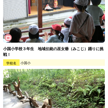
小国小学校３年生 地域伝統の巫女爺（みこじ）踊りに挑
戦！
学校名
小国小