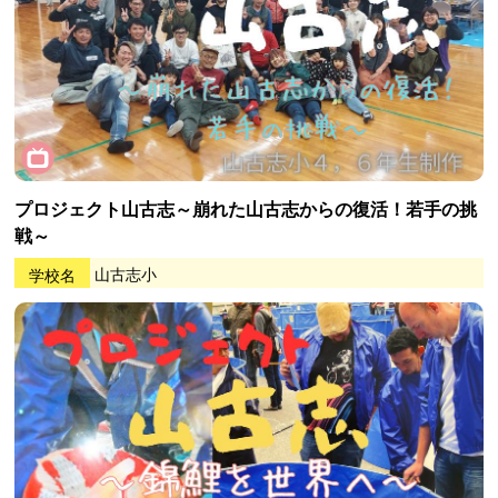
プロジェクト山古志～崩れた山古志からの復活！若手の挑
戦～
学校名
山古志小