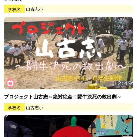
学校名
山古志小
プロジェクト山古志～絶対絶命！闘牛決死の救出劇～
学校名
山古志小