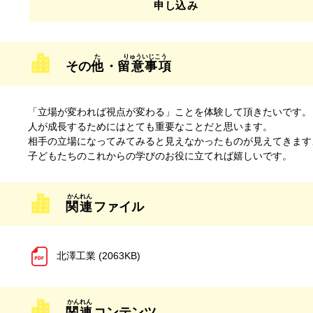
申
し
込
み
その
他
・
留意事項
「立場が変われば視点が変わる」ことを体験して頂きたいです。
人が成長するためにはとても重要なことだと思います。
相手の立場になってみてみると見えなかったものが見えてきます
子どもたちのこれからの学びのお役に立てれば嬉しいです。
関連
ファイル
北澤工業 (2063KB)
関連
コンテンツ