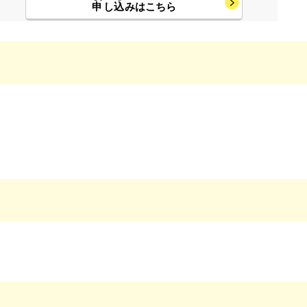
申
し
込
みはこちら