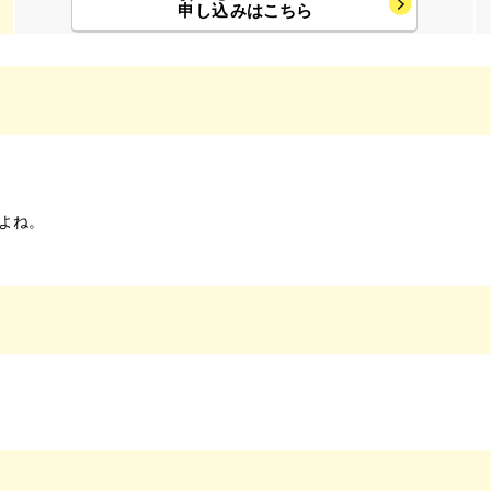
申
し
込
みはこちら
よね。