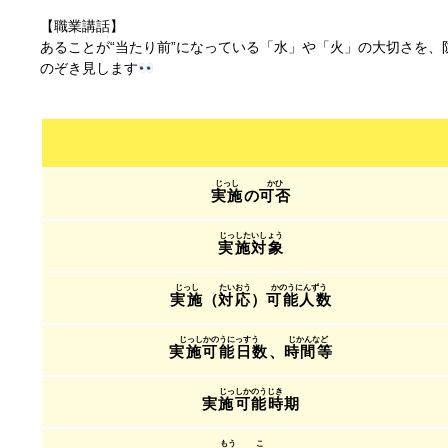
【職業講話】
あることが“当たり前”になっている「水」や「火」の大切さを
のぞき見します
実施
の
可否
実施対象
実施
（
対応
）
可能人数
実施可能日数
、
時間等
実施可能時期