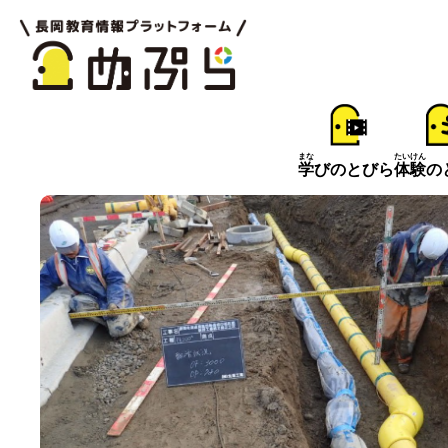
まな
たいけん
学
びのとびら
体験
の