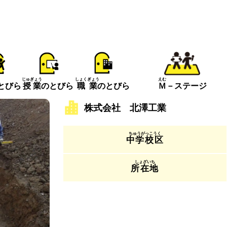
えむ
じゅぎょう
しょくぎょう
とびら
Ｍ
－ステージ
授業
のとびら
職業
のとびら
株式会社 北澤工業
中学校区
所在地