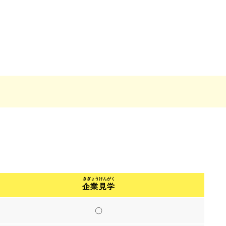
企業見学
〇