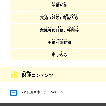
実施対象
実施
（
対応
）
可能人数
実施可能日数
、
時間等
実施可能時期
申
し
込
み
関連
コンテンツ
長岡信用金庫 ホームページ