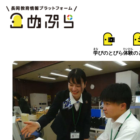
まな
たいけん
学
びのとびら
体験
の