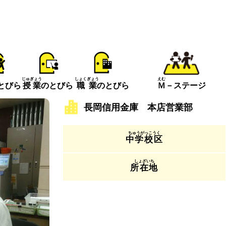
えむ
じゅぎょう
しょくぎょう
とびら
Ｍ
－ステージ
授業
のとびら
職業
のとびら
長岡信用金庫 本店営業部
中学校区
所在地