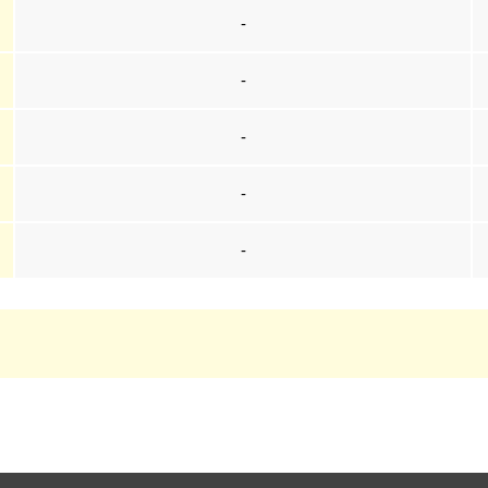
-
-
-
-
-