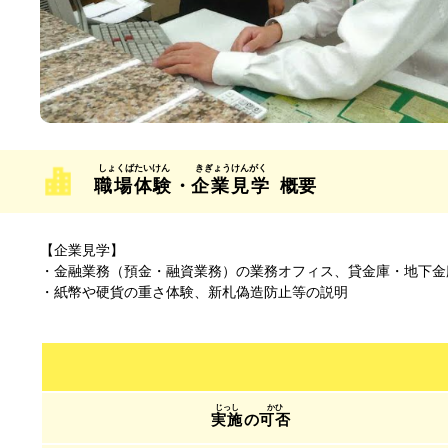
職場体験
・
企業見学
概要
【企業見学】
・金融業務（預金・融資業務）の業務オフィス、貸金庫・地下金
・紙幣や硬貨の重さ体験、新札偽造防止等の説明
実施
の
可否