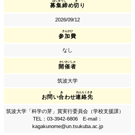
募集締
め
切
り
2026/09/12
参加費
なし
開催者
筑波大学
お
問
い
合
わせ
連絡先
筑波大学「科学の芽」賞実行委員会（学校支援課）
TEL：03-3942-6806 E-mail：
kagakunome@un.tsukuba.ac.jp