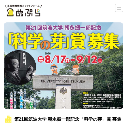
第21回筑波大学 朝永振一郎記念「科学の芽」賞 募集