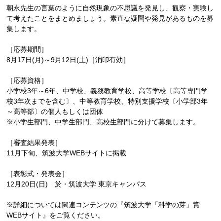
朝永先生の言葉のように自然現象の不思議を発見し、観察・実験し
て考えたことをまとめましょう。素直な疑問や発見があるものを募
集します。
［応募期間］
8月17日(月)～9月12日(土)［消印有効］
［応募資格］
小学校3年～6年、中学校、義務教育学校、高等学校〔高等専門学
校3年次までを含む〕、中等教育学校、特別支援学校〔小学部3年
～高等部〕の個人もしくは団体
※小学生部門、中学生部門、高校生部門に分けて募集します。
［審査結果発表］
11月下旬、筑波大学WEBサイトに掲載
［表彰式・発表会］
12月20日(日) 於・筑波大学 東京キャンパス
※詳細については関連コンテンツの『筑波大学「科学の芽」賞
WEBサイト』をご覧ください。