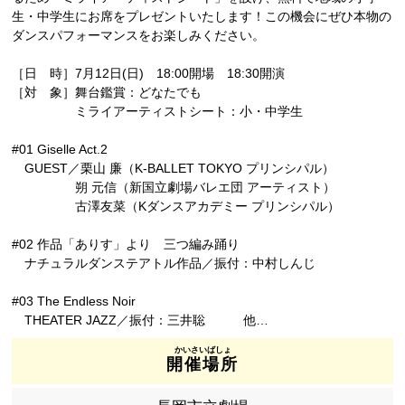
生・中学生にお席をプレゼントいたします！この機会にぜひ本物の
ダンスパフォーマンスをお楽しみください。
［日 時］7月12日(日) 18:00開場 18:30開演
［対 象］舞台鑑賞：どなたでも
ミライアーティストシート：小・中学生
#01 Giselle Act.2
GUEST／栗山 廉（K-BALLET TOKYO プリンシパル）
朔 元信（新国立劇場バレエ団 アーティスト）
古澤友菜（Kダンスアカデミー プリンシパル）
#02 作品「ありす」より 三つ編み踊り
ナチュラルダンステアトル作品／振付：中村しんじ
#03 The Endless Noir
THEATER JAZZ／振付：三井聡 他…
開催場所