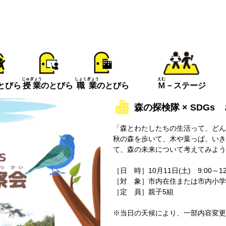
えむ
じゅぎょう
しょくぎょう
とびら
Ｍ
－ステージ
授業
のとびら
職業
のとびら
森の探検隊 × SDG
「森とわたしたちの生活って、どん
秋の森を歩いて、木や葉っぱ、いき
て、森の未来について考えてみよう
［日 時］10月11日(土) 9:00～12
［対 象］市内在住または市内小学
［定 員］親子5組
※当日の天候により、一部内容変更