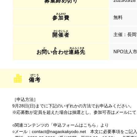
2025/09/28
募集締
め
切
り
無料
参加費
主催：長岡
開催者
NPO法人市民
お
問
い
合
わせ
連絡先
備考
［申込方法］
9月28日(日)までに下記のいずれかの方法でお申込みください。
※応募数が定員を超えた場合は抽選とし、参加可否はメールにて
○関連コンテンツの「申込フォームはこちら」より
○メール：contact@nagaokakyodo.net 本文に必要事項