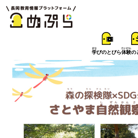
まな
たいけん
学
びのとびら
体験
の