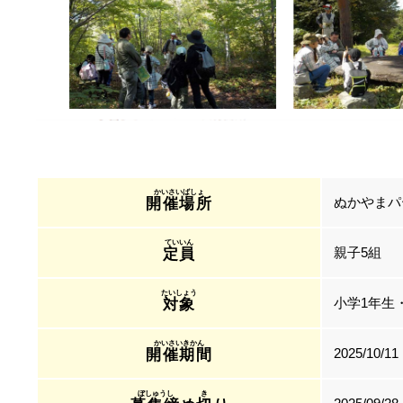
ぬかやまパ
開催場所
親子5組
定員
小学1年生
対象
2025/10/11
開催期間