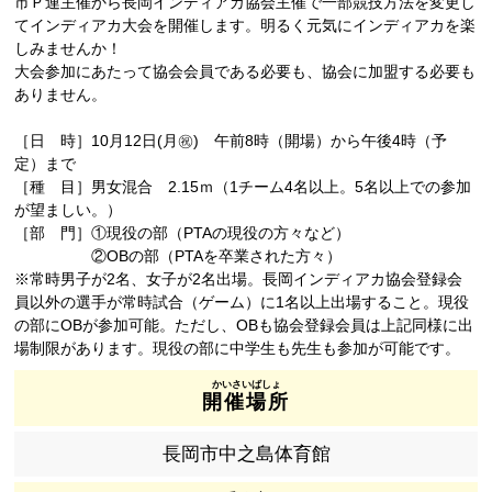
市Ｐ連主催から長岡インディアカ協会主催で一部競技方法を変更し
てインディアカ大会を開催します。明るく元気にインディアカを楽
しみませんか！
大会参加にあたって協会会員である必要も、協会に加盟する必要も
ありません。
［日 時］10月12日(月㊗) 午前8時（開場）から午後4時（予
定）まで
［種 目］男女混合 2.15ｍ（1チーム4名以上。5名以上での参加
が望ましい。）
［部 門］①現役の部（PTAの現役の方々など）
②OBの部（PTAを卒業された方々）
※常時男子が2名、女子が2名出場。長岡インディアカ協会登録会
員以外の選手が常時試合（ゲーム）に1名以上出場すること。現役
の部にOBが参加可能。ただし、OBも協会登録会員は上記同様に出
場制限があります。現役の部に中学生も先生も参加が可能です。
開催場所
長岡市中之島体育館