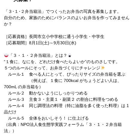
「３･１･２弁当箱法」でつくったお弁当の写真を募集します。
自分のため、家族のためにバランスのよいお弁当を作ってみません
か？
［応募資格］長岡市立小中学校に通う小学生・中学生
［応募期間］8月1日(土)～9月30日(水)
「３・１・２弁当箱法」とは？
“１食に、なにを、どれだけ食べたらよいか”のものさしです。
５つのルールにそって、お弁当づくりにチャレンジ
ルール１ 食べる人にとって、ぴったりサイズの弁当箱を選ぶ
（例えば、１食に 700kcal がちょうどよい人は、
700mL の弁当箱を）
ルール２ 動かないようにしっかりつめる
ルール３ 主食３・主菜１・副菜２ の割合に料理をつめる
ルール４ 同じ調理法の料理（特に油脂を多く使った料理）は 1
品だけ
ルール５ 全体をおいしそう！ に仕上げる
（出典：NPO法人食生態学実践フォーラム「３・１・２弁当箱
法」）