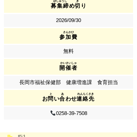
募集締
め
切
り
2026/09/30
参加費
無料
開催者
長岡市福祉保健部 健康増進課 食育担当
お
問
い
合
わせ
連絡先
0258-39-7508