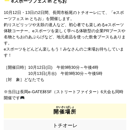
eスポーツフェス in とちお
10月12日・13日の2日間、長岡市栃尾のトチオーレにて、「eスポ
ーツフェス in とちお」を開催します。
釣りスピリッツや太鼓の達人など、初心者でも楽しめるeスポーツ
体験コーナー、eスポーツを楽しく学べる体験型の企業PRブースや
名物とちおのあぶらげなど、地元産品を使った飲食ブースもありま
す。
eスポーツをどんどん楽しもう！みなさんのご来場お待ちしていま
す！
［開催日時］10月12日(日) 午前9時30分～午後4時
10月13日(月㊗) 午前9時30分～午後5時
［対 象］どなたでも
※当日は長岡e-GATE杯SF（ストリートファイター）6大会も同時
開催です
開催場所
トチオーレ