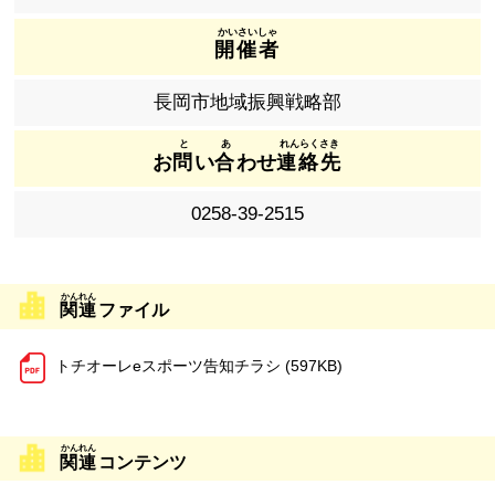
開催者
長岡市地域振興戦略部
お
問
い
合
わせ
連絡先
0258-39-2515
関連
ファイル
トチオーレeスポーツ告知チラシ (597KB)
関連
コンテンツ