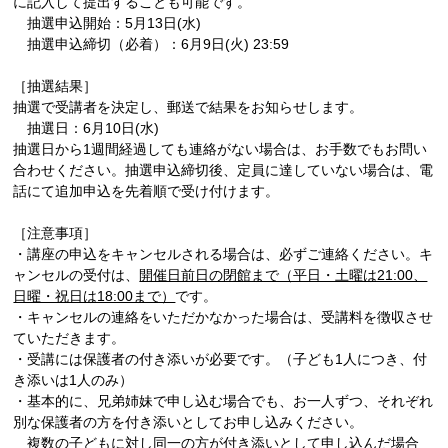
に記入して提出することも可能です。
抽選申込開始：5月13日(水)
抽選申込締切（必着）：6月9日(火) 23:59
［抽選結果］
抽選で受講者を決定し、郵送で結果をお知らせします。
抽選日：6月10日(水)
抽選日から1週間経過しても連絡がない場合は、お手数でもお問い
合わせください。抽選申込締切後、定員に達していない場合は、電
話にて追加申込を先着順で受け付けます。
［注意事項］
・講座の申込をキャンセルされる場合は、必ずご連絡ください。キ
ャンセルの受付は、
開催日前日の閉館まで（平日・土曜は21:00、
日曜・祝日は18:00まで）
です。
・キャンセルの連絡をいただかなかった場合は、受講料を徴収させ
ていただきます。
・受講には保護者の付き添いが必要です。（子ども1人につき、付
き添いは1人のみ）
・基本的に、兄弟姉妹で申し込む場合でも、お一人ずつ、それぞれ
別な保護者の方を付き添いとしてお申し込みください。
複数の子どもに対し同一の方が付き添いとして申し込んだ場合