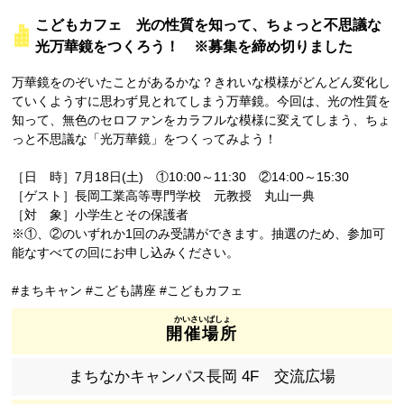
こどもカフェ 光の性質を知って、ちょっと不思議な
光万華鏡をつくろう！ ※募集を締め切りました
万華鏡をのぞいたことがあるかな？きれいな模様がどんどん変化し
ていくようすに思わず見とれてしまう万華鏡。今回は、光の性質を
知って、無色のセロファンをカラフルな模様に変えてしまう、ちょ
っと不思議な「光万華鏡」をつくってみよう！
［日 時］7月18日(土) ①10:00～11:30 ②14:00～15:30
［ゲスト］長岡工業高等専門学校 元教授 丸山一典
［対 象］小学生とその保護者
※①、②のいずれか1回のみ受講ができます。抽選のため、参加可
能なすべての回にお申し込みください。
#まちキャン #こども講座 #こどもカフェ
開催場所
まちなかキャンパス長岡 4F 交流広場