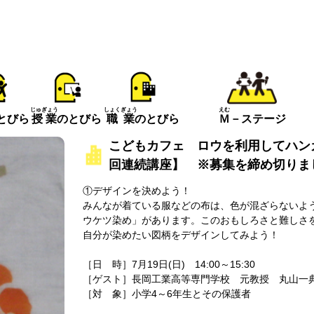
えむ
じゅぎょう
しょくぎょう
とびら
Ｍ
－ステージ
授業
のとびら
職業
のとびら
こどもカフェ ロウを利用してハン
回連続講座】 ※募集を締め切りま
①デザインを決めよう！
みんなが着ている服などの布は、色が混ざらないよ
ウケツ染め」があります。このおもしろさと難しさ
自分が染めたい図柄をデザインしてみよう！
［日 時］7月19日(日) 14:00～15:30
［ゲスト］長岡工業高等専門学校 元教授 丸山一
［対 象］小学4～6年生とその保護者