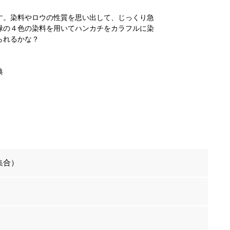
す。染料やロウの性質を思い出して、じっくり急
緑の４色の染料を用いてハンカチをカラフルに染
られるかな？
典
集合）