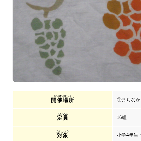
①まちなか
開催場所
16組
定員
小学4年生
対象