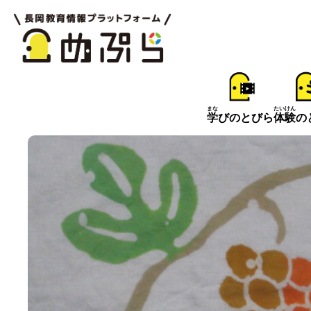
まな
たいけん
学
びのとびら
体験
の