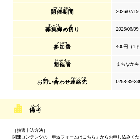
2026/07/19
開催期間
2026/06/09
募集締
め
切
り
400円（1
参加費
まちなかキ
開催者
0258-39-33
お
問
い
合
わせ
連絡先
備考
［抽選申込方法］
関連コンテンツの「申込フォームはこちら」からお申し込みくだ