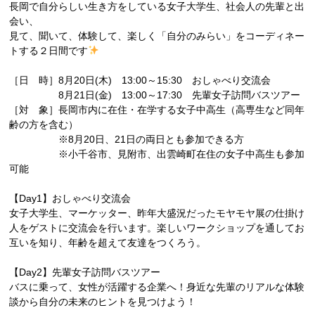
長岡で自分らしい生き方をしている女子大学生、社会人の先輩と出
会い、
見て、聞いて、体験して、楽しく「自分のみらい」をコーディネー
トする２日間です
［日 時］8月20日(木) 13:00～15:30 おしゃべり交流会
8月21日(金) 13:00～17:30 先輩女子訪問バスツアー
［対 象］長岡市内に在住・在学する女子中高生（高専生など同年
齢の方を含む）
※8月20日、21日の両日とも参加できる方
※小千谷市、見附市、出雲崎町在住の女子中高生も参加
可能
【Day1】おしゃべり交流会
女子大学生、マーケッター、昨年大盛況だったモヤモヤ展の仕掛け
人をゲストに交流会を行います。楽しいワークショップを通してお
互いを知り、年齢を超えて友達をつくろう。
【Day2】先輩女子訪問バスツアー
バスに乗って、女性が活躍する企業へ！身近な先輩のリアルな体験
談から自分の未来のヒントを見つけよう！