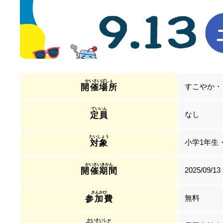
すこやか・
開催場所
なし
定員
小学1年生
対象
2025/09/13
開催期間
無料
参加費