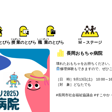
えむ
じゅぎょう
しょくぎょう
とびら
Ｍ
－ステージ
授業
のとびら
職業
のとびら
長岡おもちゃ病院
壊れたおもちゃをお持ちください。
修理体験もできますので、ぜひ
［日 時］9月13日(土) 10:00～16
［対 象］どなたでも
#長岡市社会福祉協議会 #すこやか