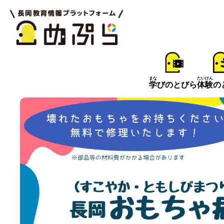
まな
たいけん
学
びのとびら
体験
の