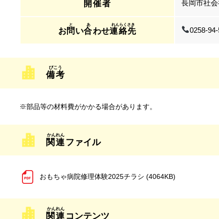
長岡市社会
開催者
0258-94
お
問
い
合
わせ
連絡先
備考
※部品等の材料費がかかる場合があります。
関連
ファイル
おもちゃ病院修理体験2025チラシ (4064KB)
関連
コンテンツ