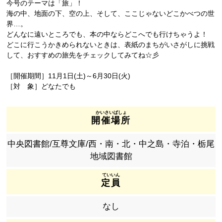
今号のテーマは「旅」！
海の中、地面の下、空の上、そして、ここじゃないどこかべつの世
界…。
どんなに遠いところでも、本の中ならどこへでも行けちゃうよ！
どこに行こうかきめられないときは、表紙のまちがいさがしに挑戦
して、おすすめの旅先をチェックしてみてね☆彡
［開催期間］11月1日(土)～6月30日(火)
［対 象］どなたでも
開催場所
中央図書館/互尊文庫/西・南・北・中之島・寺泊・栃尾
地域図書館
定員
なし