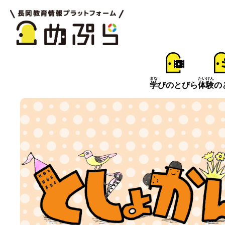
まな
たいけん
学
びのとびら
体験
の