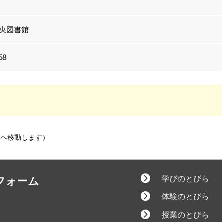
央図書館
58
へ移動します）
学びのとびら
フォーム
体験のとびら
授業のとびら