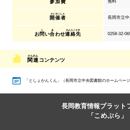
無料
参加費
長岡市立中
開催者
0258-32-06
お
問
い
合
わせ
連絡先
関連
コンテンツ
「としょかんくん」（長岡市立中央図書館のホームページ
長岡教育情報プラット
「こめぷら」