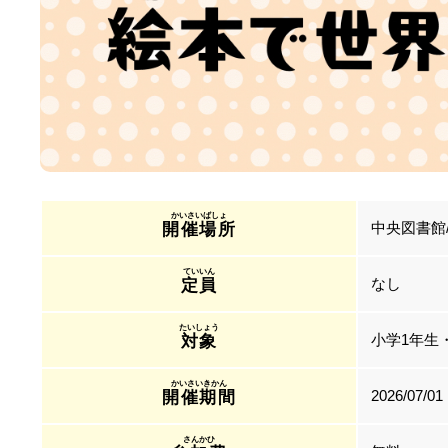
中央図書館
開催場所
なし
定員
小学1年生
対象
2026/07/01
開催期間