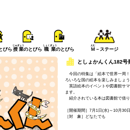
えむ
じゅぎょう
しょくぎょう
とびら
Ｍ
－ステージ
授業
のとびら
職業
のとびら
としょかんくん182
今回の特集は「絵本で世界一周！
ろいろな国の絵本を楽しみましょう
英語絵本のイベントや図書館サマ
ます。
紹介されている本は図書館で借り
［開催期間］7月1日(水)～10月30日
［対 象］どなたでも