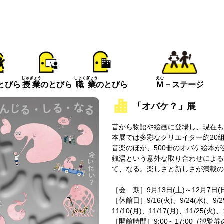
えむ
じゅぎょう
しょくぎょう
とびら
Ｍ
－ステージ
授業
のとびら
職業
のとびら
「オバケ？」展
昔から物語や絵画に登場し、現在も
本展では多彩なクリエイター約20
音楽のほか、500冊のオバケ絵本
銭湯という意外な取り合わせによる
て、なる。楽しさと新しさが満載の
［会 期］9月13日(土)～12月7日(
［休館日］9/16(火)、9/24(水)、9/29
11/10(月)、11/17(月)、11/25(火)、
［開館時間］9:00～17:00（観覧券