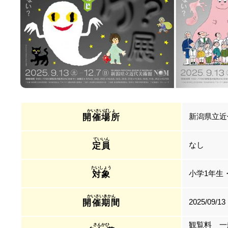
新潟県立近
開催場所
なし
定員
小学1年生
対象
2025/09/13
開催期間
観覧料 一般