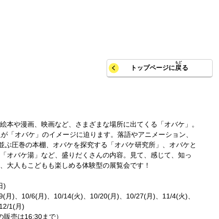
トップページに
戻
る
絵本や漫画、映画など、さまざまな場所に出てくる「オバケ」。
組が「オバケ」のイメージに迫ります。落語やアニメーション、
が並ぶ圧巻の本棚、オバケを探究する「オバケ研究所」、オバケと
「オバケ湯」など、盛りだくさんの内容。見て、感じて、知っ
、大人もこどもも楽しめる体験型の展覧会です！
日)
(月)、10/6(月)、10/14(火)、10/20(月)、10/27(月)、11/4(火)、
12/1(月)
の販売は16:30まで）