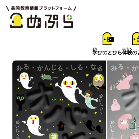
まな
たいけん
学
びのとびら
体験
の