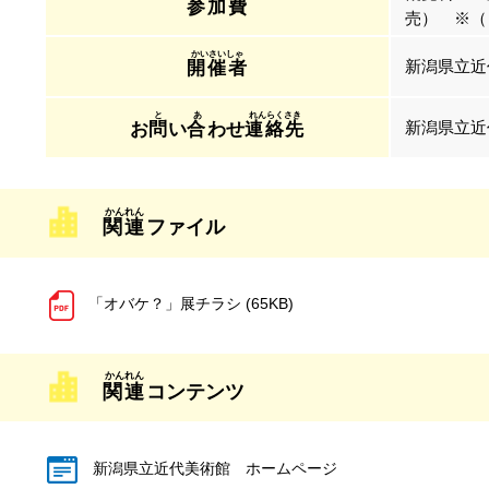
参加費
売） ※（
新潟県立近
開催者
新潟県立近代
お
問
い
合
わせ
連絡先
関連
ファイル
「オバケ？」展チラシ (65KB)
関連
コンテンツ
新潟県立近代美術館 ホームページ