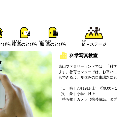
えむ
じゅぎょう
しょくぎょう
とびら
Ｍ
－ステージ
授業
のとびら
職業
のとびら
科学写真教室
東山ファミリーランドでは、「科学
ます。教育センターでは、お互いに
もできるよ。夏休みの自由課題にも
［日 時］7月19日(土) ①9:00～10:
［対 象］小学生以上
［持ち物］カメラ（携帯電話、タブ