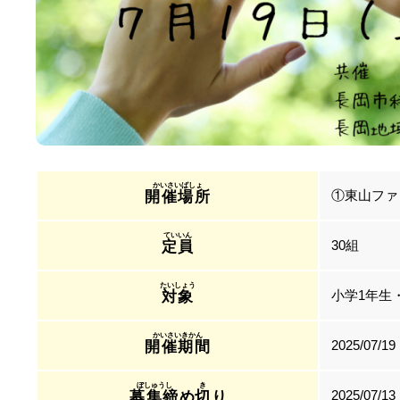
①東山ファ
開催場所
30組
定員
小学1年生
対象
2025/07/19
開催期間
2025/07/13
募集締
め
切
り