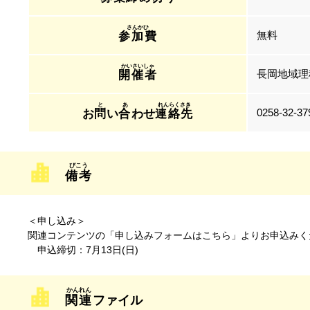
無料
参加費
長岡地域理
開催者
0258-32-37
お
問
い
合
わせ
連絡先
備考
＜申し込み＞
関連コンテンツの「申し込みフォームはこちら」よりお申込みく
申込締切：7月13日(日)
関連
ファイル