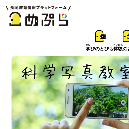
まな
たいけん
学
びのとびら
体験
の