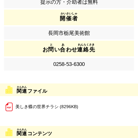
提示の方・介助者は無料
開催者
長岡市栃尾美術館
お
問
い
合
わせ
連絡先
0258-53-6300
関連
ファイル
美しき蝶の世界チラシ (8296KB)
関連
コンテンツ