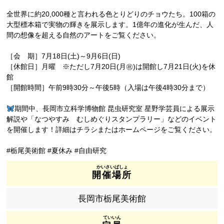
全世界に約20,000種と言われる色とりどりのチョウたち。100箱の
大型標本箱で実物の輝きを展示します。1億年の進化が生んだ、人
間の想像を超える自然のアートをご覧ください。
［会 期］7月18日(土)～9月6日(日)
［休館日］月曜 ※ただし7月20日(月㊗)は開館し7月21日(火)を休
館
［開館時間］午前9時30分～午後5時（入場は午後4時30分まで）
期間中、長岡市立科学博物館 昆虫研究室 星野学芸員による展示
解説や「なつやすみ むしめぐりスタンプラリー」などのイベント
を開催します！詳細はチラシまたはホームページをご覧ください。
#栃尾美術館 #夏休み #自由研究
開催場所
長岡市栃尾美術館