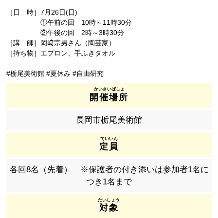
［日 時］7月26日(日)
①午前の回 10時～11時30分
②午後の回 2時～3時30分
［講 師］岡﨑宗男さん（陶芸家）
［持ち物］エプロン、手ふきタオル
#栃尾美術館 #夏休み #自由研究
開催場所
長岡市栃尾美術館
定員
各回8名（先着） ※保護者の付き添いは参加者1名に
つき1名まで
対象