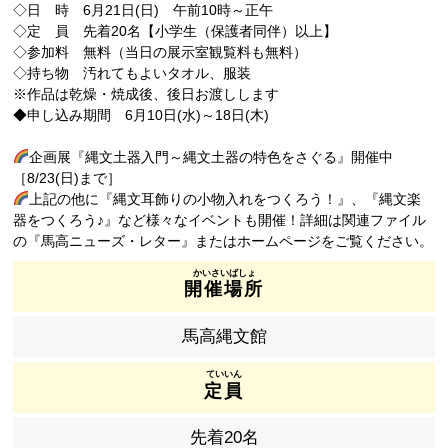
◇日 時 6月21日(日) 午前10時～正午
◇定 員 先着20名【小学生（保護者同伴）以上】
◇参加料 無料（当日の展示室観覧料も無料）
◇持ち物 汚れてもよいタオル、服装
※作品は乾燥・焼成後、後日お渡しします
◆申し込み期間 6月10日(水)～18日(木)
企画展『縄文土器入門～縄文土器の特色をさぐる』開催中
［8/23(日)まで］
上記の他に『縄文耳飾りの小物入れをつくろう！』、『縄文楽
器をつくろう♪』など様々なイベントも開催！詳細は関連ファイル
の『馬高ニューズ・レター』またはホームページをご覧ください。
開催場所
馬高縄文館
定員
先着20名