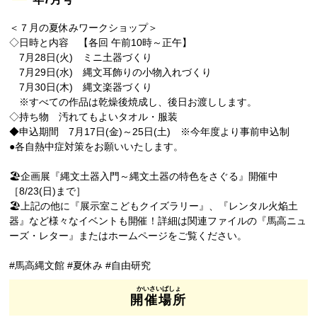
＜７月の夏休みワークショップ＞
◇日時と内容 【各回 午前10時～正午】
7月28日(火) ミニ土器づくり
7月29日(水) 縄文耳飾りの小物入れづくり
7月30日(木) 縄文楽器づくり
※すべての作品は乾燥後焼成し、後日お渡しします。
◇持ち物 汚れてもよいタオル・服装
◆申込期間 7月17日(金)～25日(土) ※今年度より事前申込制
●各自熱中症対策をお願いいたします。
🏖企画展『縄文土器入門～縄文土器の特色をさぐる』開催中
［8/23(日)まで］
🏖上記の他に『展示室こどもクイズラリー』、『レンタル火焔土
器』など様々なイベントも開催！詳細は関連ファイルの『馬高ニュ
ーズ・レター』またはホームページをご覧ください。
#馬高縄文館 #夏休み #自由研究
開催場所