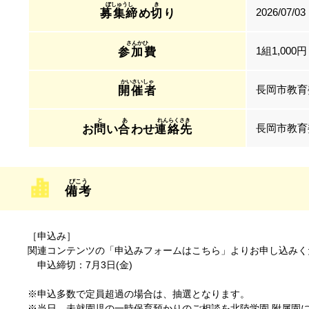
2026/07/03
募集締
め
切
り
1組1,00
参加費
長岡市教育
開催者
長岡市教育
お
問
い
合
わせ
連絡先
備考
［申込み］
関連コンテンツの「申込みフォームはこちら」よりお申し込みく
申込締切：7月3日(金)
※申込多数で定員超過の場合は、抽選となります。
※当日、未就園児の一時保育預かりのご相談を北陸学園 附属園