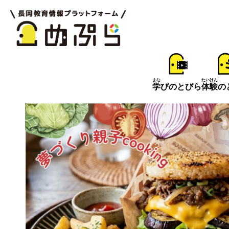
まな
たいけん
学
びのとびら
体験
の