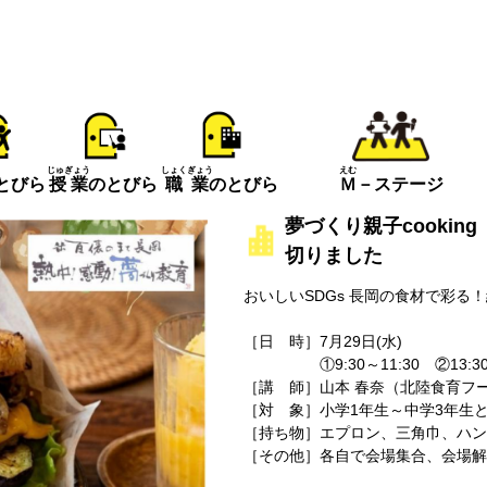
えむ
じゅぎょう
しょくぎょう
とびら
Ｍ
－ステージ
授業
のとびら
職業
のとびら
夢づくり親子cooki
切りました
おいしいSDGs 長岡の食材で彩る
［日 時］7月29日(水)
①9:30～11:30 ②13:30～
［講 師］山本 春奈（北陸食育フ
［対 象］小学1年生～中学3年生
［持ち物］エプロン、三角巾、ハン
［その他］各自で会場集合、会場解