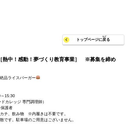
トップページに
戻
る
ng［熱中！感動！夢づくり教育事業］ ※募集を締め
！絶品ライスバーガー
15:30
ードカレッジ 専門調理師）
と保護者
カチ、飲み物 ※内履きは不要です。
散です。駐車場のご用意はございません。