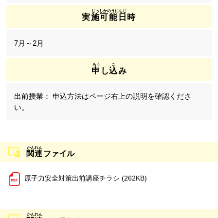
実施可能日時
7月～2月
申
し
込
み
申込方法はページ右上の説明を確認くださ
い。
関連
ファイル
原子力安全対策出前講座チラシ (262KB)