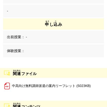
-
申
し
込
み
-
関連
ファイル
中高向け無料講師派遣の案内リーフレット (5023KB)
関連
コンテンツ