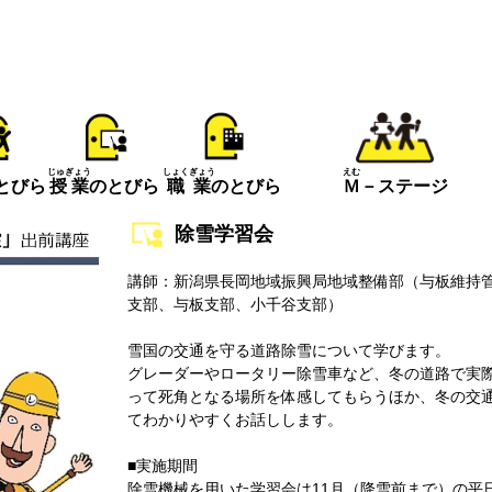
えむ
じゅぎょう
しょくぎょう
とびら
Ｍ
－ステージ
授業
のとびら
職業
のとびら
除雪学習会
講師：新潟県長岡地域振興局地域整備部（与板維持
支部、与板支部、小千谷支部）
雪国の交通を守る道路除雪について学びます。
グレーダーやロータリー除雪車など、冬の道路で実
って死角となる場所を体感してもらうほか、冬の交
てわかりやすくお話しします。
■実施期間
除雪機械を用いた学習会は11月（降雪前まで）の平