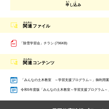
申
し
込
み
関連
ファイル
「除雪学習会」チラシ (796KB)
関連
コンテンツ
「みんなの土木教室 ～学習支援プログラム～」御利用案
令和5年度版「みんなの土木教室～学習支援プログラム～