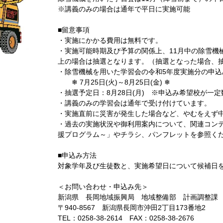
※講義のみの場合は通年で平日に実施可能
■留意事項
・実施にかかる費用は無料です。
・実施可能時期及び予算の関係上、11月中の除雪機
上の場合は抽選となります。（抽選となった場合、
・除雪機械を用いた学習会の令和5年度実施分の申込
❄ 7月25日(火)～8月25日(金) ❄
・抽選予定日：8月28日(月) ※申込み希望校が一
・講義のみの学習会は通年で受け付けています。
・実施直前に災害が発生した場合など、やむをえず
・過去の実施状況や御利用案内について、関連コン
援プログラム～」やチラシ、パンフレットを参照く
■申込み方法
対象学年及び生徒数と、実施希望日について候補日
＜お問い合わせ・申込み先＞
新潟県 長岡地域振興局 地域整備部 計画調整課
〒940-8567 新潟県長岡市沖田2丁目173番地2
TEL：0258-38-2614 FAX：0258-38-2676