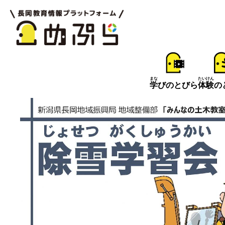
まな
たいけん
学
びのとびら
体験
の