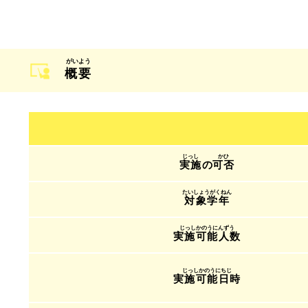
概要
実施
の
可否
対象学年
実施可能人数
実施可能日時