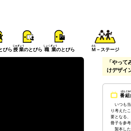
えむ
じゅぎょう
しょくぎょう
とびら
Ｍ
－ステージ
授業
のとびら
職業
のとびら
「やって
けデザイ
番組
いつも当
り考えたこ
要となる、
冊子を参考
製本した