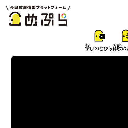
まな
たいけん
学
びのとびら
体験
の