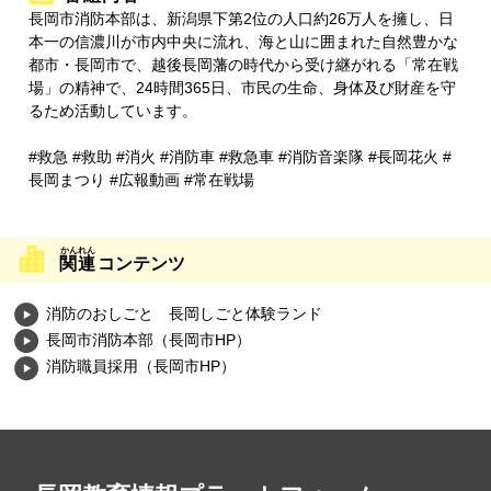
長岡市消防本部は、新潟県下第2位の人口約26万人を擁し、日
本一の信濃川が市内中央に流れ、海と山に囲まれた自然豊かな
都市・長岡市で、越後長岡藩の時代から受け継がれる「常在戦
場」の精神で、24時間365日、市民の生命、身体及び財産を守
るため活動しています。
#救急 #救助 #消火 #消防車 #救急車 #消防音楽隊 #長岡花火 #
長岡まつり #広報動画 #常在戦場
関連
コンテンツ
消防のおしごと 長岡しごと体験ランド
長岡市消防本部（長岡市HP）
消防職員採用（長岡市HP）