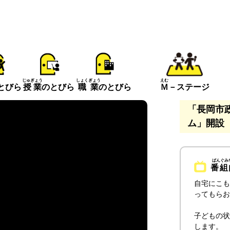
えむ
じゅぎょう
しょくぎょう
とびら
Ｍ
－ステージ
授業
のとびら
職業
のとびら
「長岡市
ム」開設 
番組
自宅にこも
ってもらお
子どもの状
します。