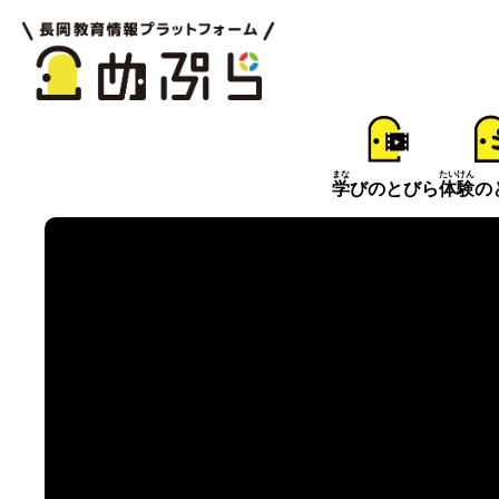
まな
たいけん
学
びのとびら
体験
の